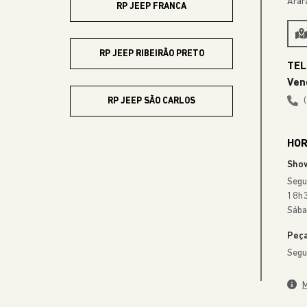
HOR
Sho
Segu
18h3
Sába
Peça
Segu
M