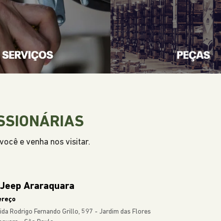
SSIONÁRIAS
ocê e venha nos visitar.
 Jeep Araraquara
ereço
ida Rodrigo Fernando Grillo, 597 - Jardim das Flores
aquara - São Paulo
Como chegar
das
Whatsapp
(16) 2108-7999
(16) 98160-4464