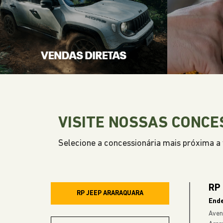
VISITE NOSSAS CONCE
Selecione a concessionária mais próxima a v
RP
RP JEEP ARARAQUARA
End
Aven
Arar
RP JEEP FRANCA
RP JEEP RIBEIRÃO PRETO
Ven
RP JEEP SÃO CARLOS