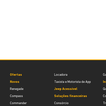
Ofertas
Locadora
Ga
Novos
Taxista e Motorista de App
In
Renegade
Jeep Acessível
Q
Compass
Soluções financeiras
C
Commander
Consórcio
T