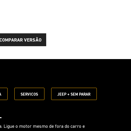
COMPARAR VERSÃO
E
A
SERVICOS
JEEP + SEM PARAR
UNCIONAL
 ativar comandos sem tirar as mãos do volante.