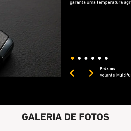
Siga dirigindo com segurança,
música ou gerenciar ligações.
Próximo
Previous
Next
Novo console ce
GALERIA DE FOTOS