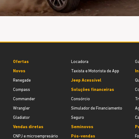
Ofertas
Locadora
Ga
Novos
Taxista e Motorista de App
In
Renegade
Jeep Acessível
Q
Compass
Soluções financeiras
C
Commander
Consórcio
T
Wrangler
Simulador de Financiamento
Ag
Gladiator
Seguro
Ca
Vendas diretas
Seminovos
Po
CNPJ e microempresário
Pós-vendas
F