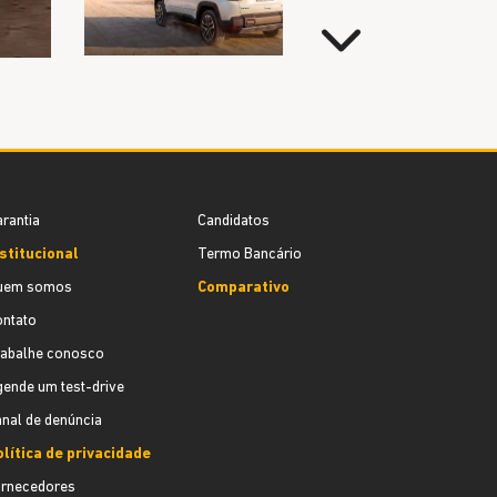
Próximo
rantia
Candidatos
stitucional
Termo Bancário
uem somos
Comparativo
ontato
rabalhe conosco
ende um test-drive
nal de denúncia
lítica de privacidade
ornecedores