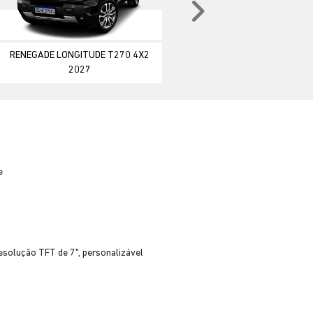
Próximo
RENEGADE LONGITUDE T270 4X2
2027
e
esolução TFT de 7", personalizável