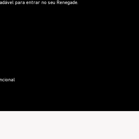
 ao apertar os botões para escolher a melhor
ntral com saídas de ar traseiras