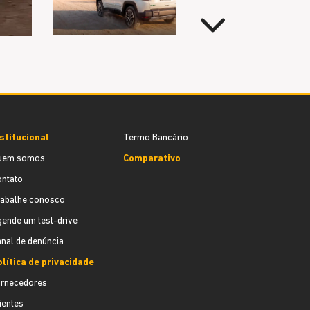
Próximo
stitucional
Termo Bancário
uem somos
Comparativo
ontato
rabalhe conosco
ende um test-drive
nal de denúncia
lítica de privacidade
ornecedores
ientes