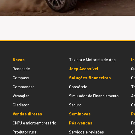
Novos
Taxista e Motorista de App
In
Renegade
Jeep Acessível
Q
Compass
Soluções financeiras
C
Commander
Consórcio
T
Wrangler
Simulador de Financiamento
Ag
Gladiator
Seguro
Ca
Vendas diretas
Seminovos
Po
CNPJ e microempresário
Pós-vendas
F
Produtor rural
Serviços e revisões
Cl