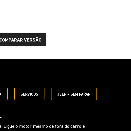
COMPARAR VERSÃO
E
A
SERVICOS
JEEP + SEM PARAR
UNCIONAL
 ativar comandos sem tirar as mãos do volante.