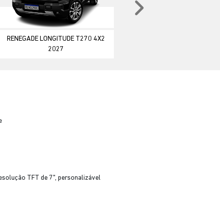
Próximo
RENEGADE LONGITUDE T270 4X2
2027
e
esolução TFT de 7", personalizável