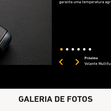
Siga dirigindo com segurança,
música ou gerenciar ligações.
Próximo
Previous
Next
Novo console ce
GALERIA DE FOTOS