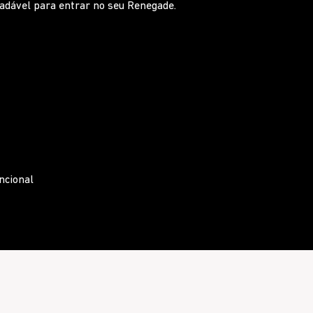
 ao apertar os botões para escolher a melhor
ntral com saídas de ar traseiras