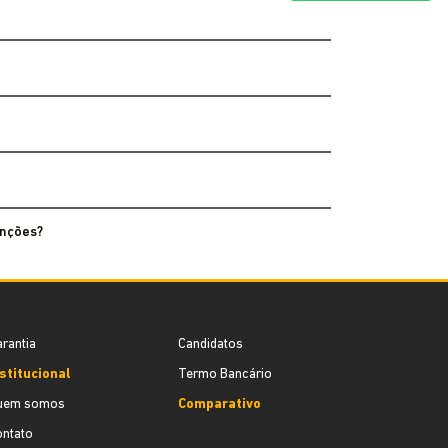
enções?
rantia
Candidatos
stitucional
Termo Bancário
uem somos
Comparativo
ontato