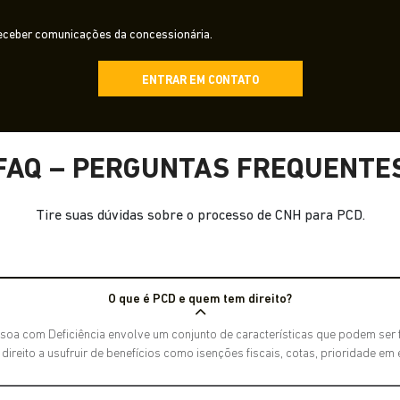
ceber comunicações da concessionária.
ENTRAR EM CONTATO
FAQ – PERGUNTAS FREQUENTE
Tire suas dúvidas sobre o processo de CNH para PCD.
O que é PCD e quem tem direito?
soa com Deficiência envolve um conjunto de características que podem ser fí
reito a usufruir de benefícios como isenções fiscais, cotas, prioridade em 