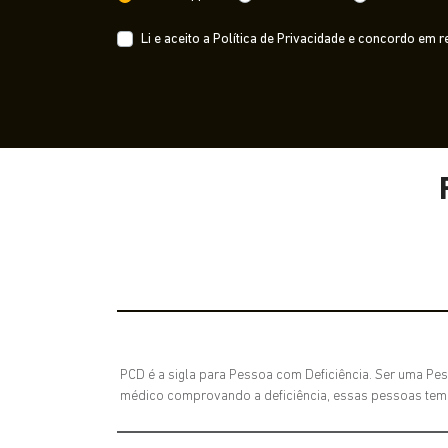
Li e aceito a
Política de Privacidade
e concordo em re
PCD é a sigla para Pessoa com Deficiência. Ser uma Pes
médico comprovando a deficiência, essas pessoas tem di