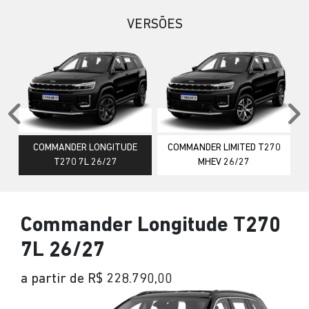
VERSÕES
Anterior
P
COMMANDER LONGITUDE
COMMANDER LIMITED T270
T270 7L 26/27
MHEV 26/27
Commander Longitude T270
7L 26/27
a partir de R$ 228.790,00