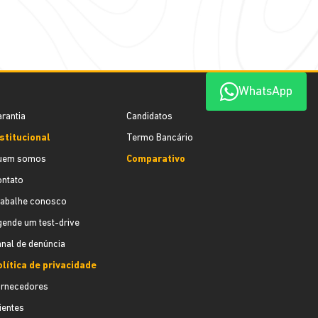
WhatsApp
rantia
Candidatos
stitucional
Termo Bancário
uem somos
Comparativo
ontato
rabalhe conosco
ende um test-drive
nal de denúncia
lítica de privacidade
ornecedores
ientes