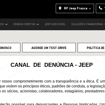
RP Jeep Franca
VOS
VENDAS DIRETAS
JEEP ACESSÍVEL
SOLUÇÕES FINANCEIRAS
CONOSCO
AGENDE UM TEST-DRIVE
POLÍTICA DE
CANAL  DE  DENÚNCIA - JEEP 
 nosso comprometimento com a transparência e a ética. É u
que violem os princípios éticos, padrões de conduta, a legislaç
os sócios, acionistas, colaboradores, estagiários, prestadores 
teção possível para denunciantes e Pessoas Implicadas. Um