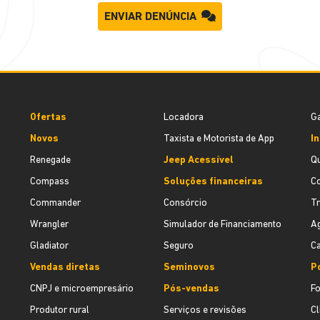
ENVIAR DENÚNCIA
Ofertas
Locadora
Ga
Novos
Taxista e Motorista de App
In
Renegade
Jeep Acessível
Q
Compass
Soluções financeiras
C
Commander
Consórcio
T
Wrangler
Simulador de Financiamento
Ag
Gladiator
Seguro
Ca
Vendas diretas
Seminovos
Po
CNPJ e microempresário
Pós-vendas
F
Produtor rural
Serviços e revisões
Cl