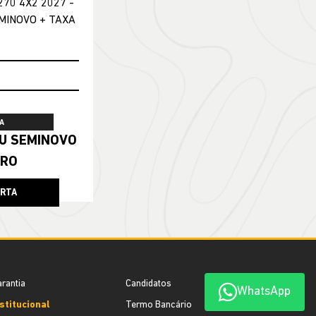
A
ERO
ERTA
rantia
Candidatos
WhatsApp
stitucional
Termo Bancário