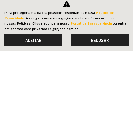
R$ 233.631,00
Para proteger seus dados pessoais respeitamos nossa
Política de
Privacidade
. Ao seguir com a navegação e visita você concorda com
nossas Políticas. Clique aqui para nosso
Portal de Transparência
ou entre
0 km
2022/2023
em contato com privacidade@rpjeep.com.br
MAIS INFORMAÇÕES
ACEITAR
RECUSAR
VER TODOS OS VEÍCULOS RELACIONADOS