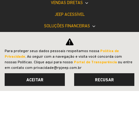
VENDAS DIRETAS
JEEP ACESSÍVEL
SOLUÇÕES FINANCEIRAS
SEMINOVOS
PÓS-VENDAS
Para proteger seus dados pessoais respeitamos nossa
Política de
Privacidade
. Ao seguir com a navegação e visita você concorda com
INSTITUCIONAL
nossas Políticas. Clique aqui para nosso
Portal de Transparência
ou entre
em contato com privacidade@rpjeep.com.br
POLÍTICA DE PRIVACIDADE
ACEITAR
RECUSAR
COMPARATIVO
Desacelere. Seu bem maior é a vida.