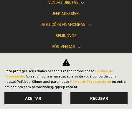
VENDAS DIRETAS
JEEP ACESSÍVEL
SOLUÇÕES FINANCEIRAS
SEMINOVOS
PÓS-VENDAS
INSTITUCIONAL
POLÍTICA DE PRIVACIDADE
Para proteger seus dados pessoais respeitamos nossa
Política de
Privacidade
. Ao seguir com a navegação e visita você concorda com
COMPARATIVO
nossas Políticas. Clique aqui para nosso
Portal de Transparência
ou entre
em contato com privacidade@rpjeep.com.br
ACEITAR
RECUSAR
Desacelere. Seu bem maior é a vida.