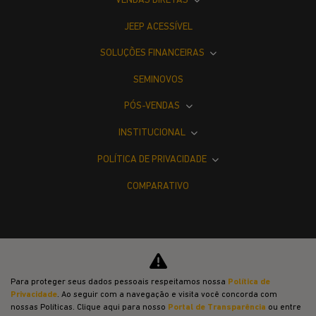
VENDAS DIRETAS
JEEP ACESSÍVEL
SOLUÇÕES FINANCEIRAS
SEMINOVOS
PÓS-VENDAS
INSTITUCIONAL
POLÍTICA DE PRIVACIDADE
COMPARATIVO
Para proteger seus dados pessoais respeitamos nossa
Política de
Desacelere. Seu bem maior é a vida.
Privacidade
. Ao seguir com a navegação e visita você concorda com
nossas Políticas. Clique aqui para nosso
Portal de Transparência
ou entre