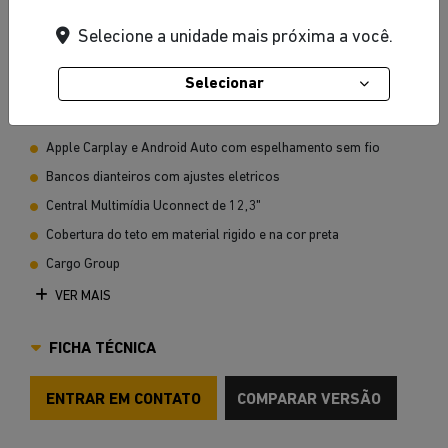
Selecione a unidade mais próxima a você.
Vermelho Firecracker
Selecionar
Apple Carplay e Android Auto com espelhamento sem fio
Bancos dianteiros com ajustes eletricos
Central Multimídia Uconnect de 12,3"
Cobertura do teto em material rigido e na cor preta
Cargo Group
VER MAIS
FICHA TÉCNICA
ENTRAR EM CONTATO
COMPARAR VERSÃO