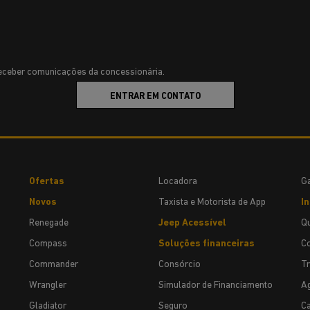
ceber comunicações da concessionária.
ENTRAR EM CONTATO
Ofertas
Locadora
Ga
Novos
Taxista e Motorista de App
In
Renegade
Jeep Acessível
Q
Compass
Soluções financeiras
C
Commander
Consórcio
T
Wrangler
Simulador de Financiamento
Ag
Gladiator
Seguro
Ca