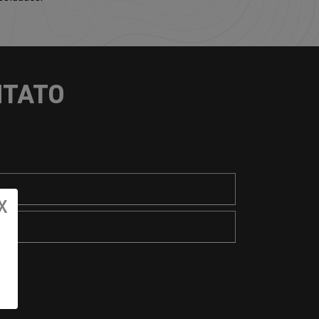
NTATO
X