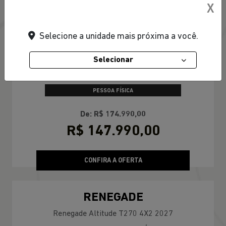
X
Selecione a unidade mais próxima a você.
TAXA ZERO EM 24X
Selecionar
PESSOA FÍSICA
De: R$ 174.990,00
R$ 147.990,00
CONFIRA A OFERTA
RENEGADE
Renegade Altitude T270 4X2 2027