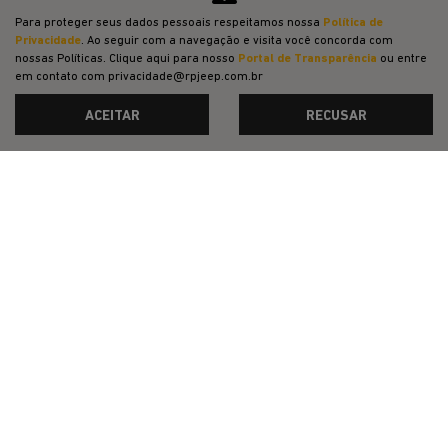
VENDAS DIRETAS
Para proteger seus dados pessoais respeitamos nossa
Política de
Privacidade
. Ao seguir com a navegação e visita você concorda com
JEEP ACESSÍVEL
nossas Políticas. Clique aqui para nosso
Portal de Transparência
ou entre
em contato com privacidade@rpjeep.com.br
SOLUÇÕES FINANCEIRAS
ACEITAR
RECUSAR
SEMINOVOS
PÓS-VENDAS
INSTITUCIONAL
POLÍTICA DE PRIVACIDADE
COMPARATIVO
Desacelere. Seu bem maior é a vida.