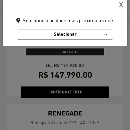
X
Selecione a unidade mais próxima a você.
TAXA ZERO EM 24X
Selecionar
PESSOA FÍSICA
De: R$ 174.990,00
R$ 147.990,00
CONFIRA A OFERTA
RENEGADE
Renegade Altitude T270 4X2 2027