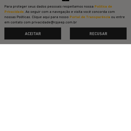
VENDAS DIRETAS
Para proteger seus dados pessoais respeitamos nossa
Política de
Privacidade
. Ao seguir com a navegação e visita você concorda com
JEEP ACESSÍVEL
nossas Políticas. Clique aqui para nosso
Portal de Transparência
ou entre
em contato com privacidade@rpjeep.com.br
SOLUÇÕES FINANCEIRAS
ACEITAR
RECUSAR
SEMINOVOS
PÓS-VENDAS
INSTITUCIONAL
POLÍTICA DE PRIVACIDADE
COMPARATIVO
Desacelere. Seu bem maior é a vida.