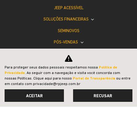
JEEP ACESSÍVEL
SOLUÇÕES FINANCEIRAS
SEMINOVOS
PÓS-VENDAS
INSTITUCIONAL
POLÍTICA DE PRIVACIDADE
Para proteger seus dados pessoais respeitamos nossa
Política de
Privacidade
. Ao seguir com a navegação e visita você concorda com
COMPARATIVO
nossas Políticas. Clique aqui para nosso
Portal de Transparência
ou entre
em contato com privacidade@rpjeep.com.br
ACEITAR
RECUSAR
Desacelere. Seu bem maior é a vida.