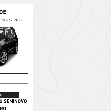
DE
270 4X2 2027
A
ERO