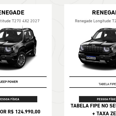
ENEGADE
RENEGA
titude T270 4X2 2027
Renegade Longitude T
JEEP POWER
TABELA FIPE
PESSOA FÍSICA
PESSOA FÍSIC
TABELA FIPE NO SEU SEMINOVO
OR R$ 124.990,00
+ TAXA Z