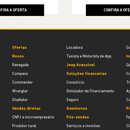
FIRA A OFERTA
CONFIRA A OF
Ofertas
Locadora
Ga
Novos
Taxista e Motorista de App
In
Renegade
Jeep Acessível
Q
Compass
Soluções financeiras
C
Commander
Consórcio
T
Wrangler
Simulador de Financiamento
Ag
Gladiator
Seguro
Ca
Vendas diretas
Seminovos
Po
CNPJ e microempresário
Pós-vendas
F
Produtor rural
Serviços e revisões
Cl