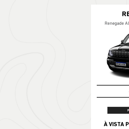
R
Renegade Al
À VISTA P