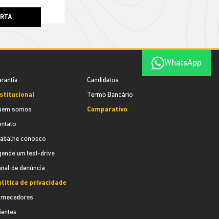
ERTA
WhatsApp
rantia
Candidatos
stitucional
Termo Bancário
uem somos
Comparativo
ontato
rabalhe conosco
ende um test-drive
nal de denúncia
lítica de privacidade
ornecedores
ientes